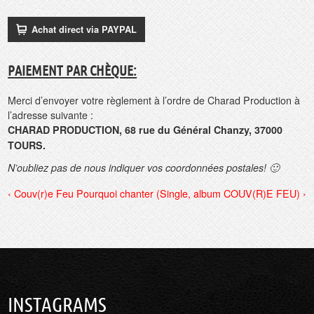
PAIEMENT PAR CHÈQUE:
Merci d’envoyer votre règlement à l’ordre de Charad Production à
l’adresse suivante :
CHARAD PRODUCTION, 68 rue du Général Chanzy, 37000
TOURS.
N’oubliez pas de nous indiquer vos coordonnées postales! 🙂
‹ Couv(r)e Feu
Pourquoi chanter (Single, album COUV(R)E FEU) ›
INSTAGRAMS