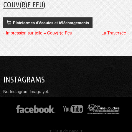
COUV(R)E FEU)
Plateformes d'écoutes et téléchargements
‹ Impression sur toile – Couv(r)e Feu
La Traversée ›
INSTAGRAMS
No Instagram image yet.
↑ Haut de page ↑